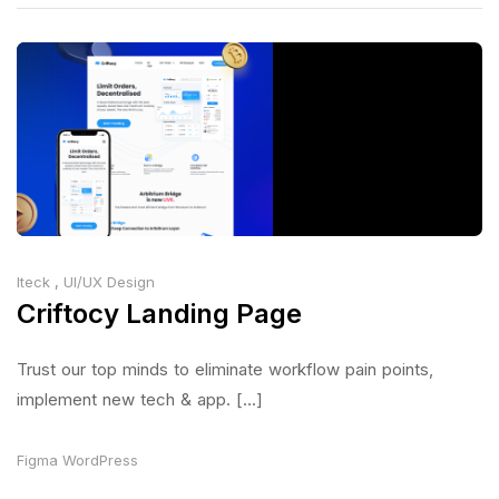
Iteck
,
UI/UX Design
Criftocy Landing Page
Trust our top minds to eliminate workflow pain points,
implement new tech & app. [...]
Figma
WordPress