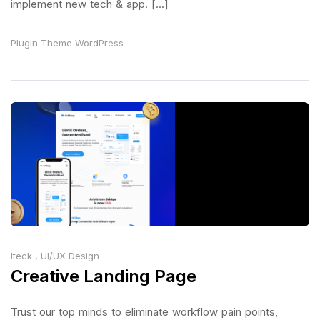
implement new tech & app. [...]
Plugin
Theme
WordPress
Iteck
,
UI/UX Design
Creative Landing Page
Trust our top minds to eliminate workflow pain points,