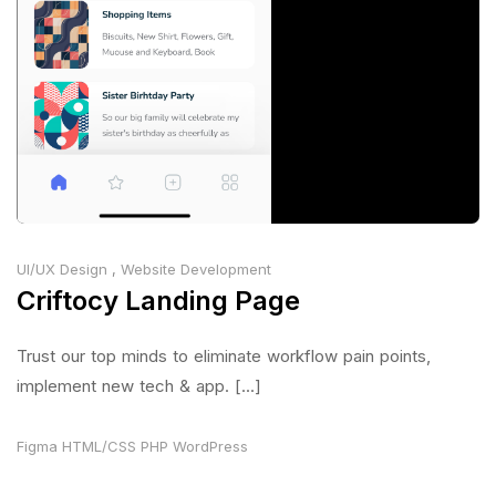
UI/UX Design
,
Website Development
Criftocy Landing Page
Trust our top minds to eliminate workflow pain points,
implement new tech & app. [...]
Figma
HTML/CSS
PHP
WordPress